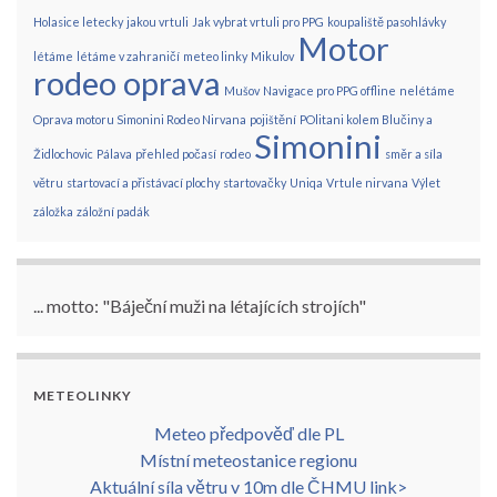
Holasice letecky
jakou vrtuli
Jak vybrat vrtuli pro PPG
koupaliště pasohlávky
Motor
létáme
létáme v zahraničí
meteo linky
Mikulov
rodeo oprava
Mušov
Navigace pro PPG offline
nelétáme
Oprava motoru Simonini Rodeo Nirvana
pojištění
POlitani kolem Blučiny a
Simonini
Židlochovic
Pálava
přehled počasí
rodeo
směr a síla
větru
startovací a přistávací plochy
startovačky
Uniqa
Vrtule nirvana
Výlet
záložka
záložní padák
... motto: "Báječní muži na létajících strojích"
METEOLINKY
Meteo předpověď dle PL
Místní meteostanice regionu
Aktuální síla větru v 10m dle ČHMU link>