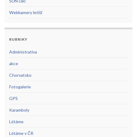
SUN calc
Webkamery letišť
RUBRIKY
Administrativa
akce
Chorvatsko
Fotogalerie
GPS
Karamboly
Létáme
Létáme v ČR