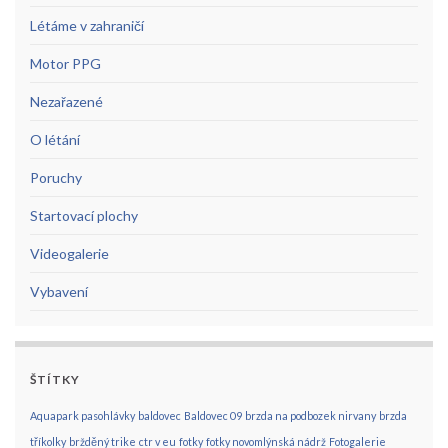
Létáme v zahraničí
Motor PPG
Nezařazené
O létání
Poruchy
Startovací plochy
Videogalerie
Vybavení
ŠTÍTKY
Aquapark pasohlávky
baldovec
Baldovec 09
brzda na podbozek nirvany
brzda
tříkolky
bržděný trike
ctr v eu
fotky
fotky novomlýnská nádrž
Fotogalerie