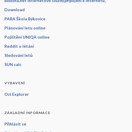
Blučina.net Internetové služby,připojení k internetu,
Download
PARA Škola Býkovice
Plánování letu online
Pojištění UNIQA online
Reddit o létání
Sledování letů
SUN calc
VYBAVENÍ
Ozi Explorer
ZÁKLADNÍ INFORMACE
Přihlásit se