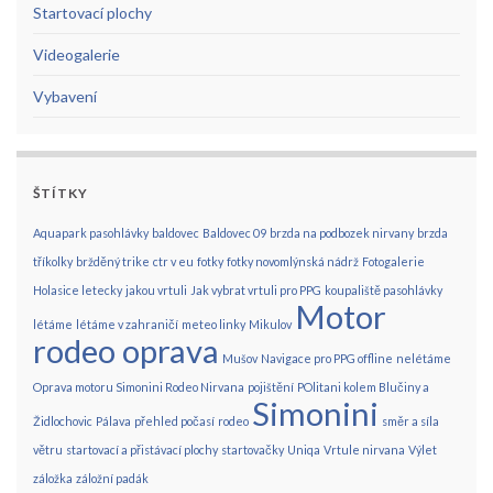
Startovací plochy
Videogalerie
Vybavení
ŠTÍTKY
Aquapark pasohlávky
baldovec
Baldovec 09
brzda na podbozek nirvany
brzda
tříkolky
bržděný trike
ctr v eu
fotky
fotky novomlýnská nádrž
Fotogalerie
Holasice letecky
jakou vrtuli
Jak vybrat vrtuli pro PPG
koupaliště pasohlávky
Motor
létáme
létáme v zahraničí
meteo linky
Mikulov
rodeo oprava
Mušov
Navigace pro PPG offline
nelétáme
Oprava motoru Simonini Rodeo Nirvana
pojištění
POlitani kolem Blučiny a
Simonini
Židlochovic
Pálava
přehled počasí
rodeo
směr a síla
větru
startovací a přistávací plochy
startovačky
Uniqa
Vrtule nirvana
Výlet
záložka
záložní padák