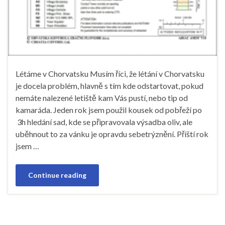
Létáme v Chorvatsku Musím říci, že létání v Chorvatsku
je docela problém, hlavně s tím kde odstartovat, pokud
nemáte nalezené letiště kam Vás pustí, nebo tip od
kamaráda. Jeden rok jsem použil kousek od pobřeží po
3h hledání sad, kde se připravovala výsadba oliv, ale
uběhnout to za vánku je opravdu sebetrýznění. Příští rok
jsem …
Continue reading