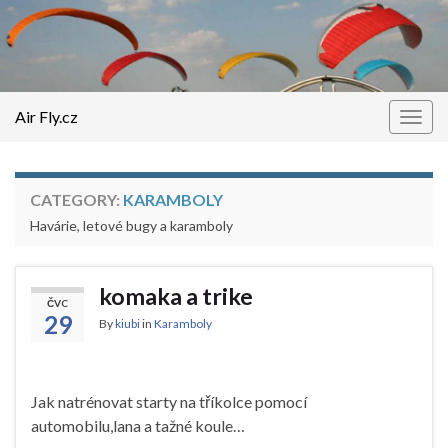
Air Fly.cz
Togg
navig
CATEGORY:
KARAMBOLY
Havárie, letové bugy a karamboly
komaka a trike
ČVC
29
By
kiubi
in
Karamboly
Jak natrénovat starty na tříkolce pomocí
automobilu,lana a tažné koule…