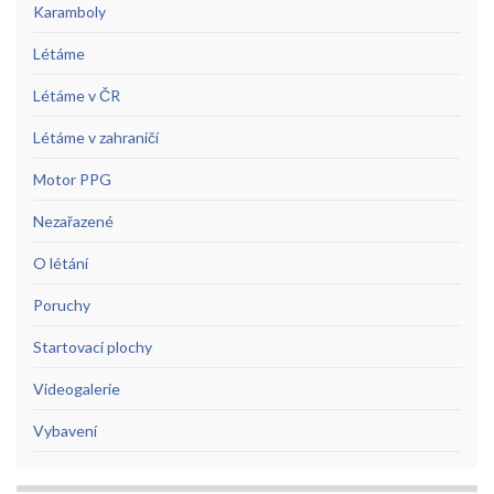
Karamboly
Létáme
Létáme v ČR
Létáme v zahraničí
Motor PPG
Nezařazené
O létání
Poruchy
Startovací plochy
Videogalerie
Vybavení