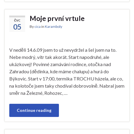
Moje první vrtule
ČVC
05
By
cica
in
Karamboly
V neděli 14.6.09 jsem to už nevydržel a šel jsem na to.
Nebe modrý, vítr tak akorát. Start napodruhé, ale
ukázkovej! Povinné zamávání rodince, otočka nad
Zahradou (dědinka, kde máme chalupu) a hurá do
Býkovic. Start v 17:00, termika TROCHU házela, ale co,
na kolotoče jsem taky chodíval dobrovolně. Nabral jsem
směr na Železné, Rohozec, …
Continue reading