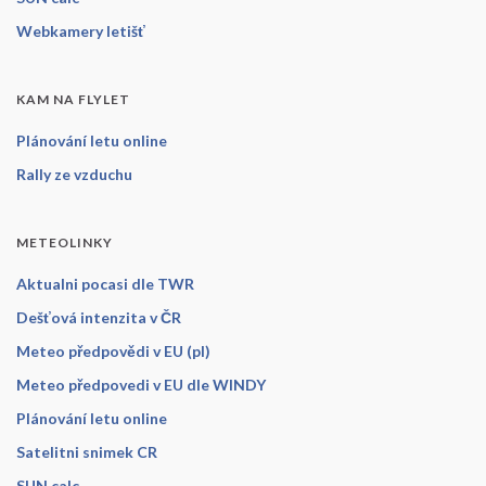
Webkamery letišť
KAM NA FLYLET
Plánování letu online
Rally ze vzduchu
METEOLINKY
Aktualni pocasi dle TWR
Dešťová intenzita v ČR
Meteo předpovědi v EU (pl)
Meteo předpovedi v EU dle WINDY
Plánování letu online
Satelitni snimek CR
SUN calc