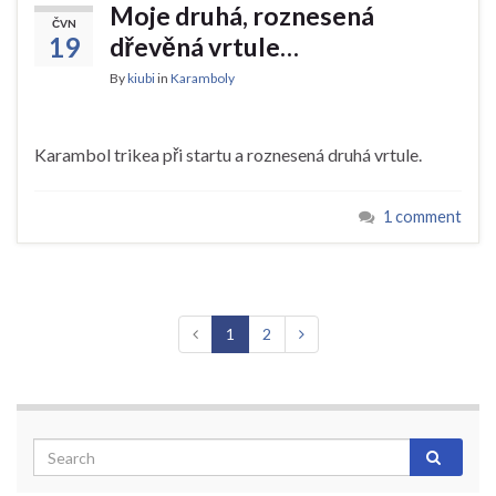
Moje druhá, roznesená
ČVN
19
dřevěná vrtule…
By
kiubi
in
Karamboly
Karambol trikea při startu a roznesená druhá vrtule.
1 comment
1
2