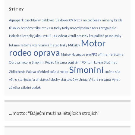
ŠTÍTKY
Aquapark pasohlávky
baldovec
Baldovec 09
brzda na podbozek nirvany
brzda
tříkolky
bržděný trike
ctr v eu
fotky
fotky novomlýnská nádrž
Fotogalerie
Holasice letecky
jakou vrtuli
Jak vybrat vrtuli pro PPG
koupaliště pasohlávky
Motor
létáme
létáme v zahraničí
meteo linky
Mikulov
rodeo oprava
Mušov
Navigace pro PPG offline
nelétáme
Oprava motoru Simonini Rodeo Nirvana
pojištění
POlitani kolem Blučiny a
Simonini
Židlochovic
Pálava
přehled počasí
rodeo
směr a síla
větru
startovací a přistávací plochy
startovačky
Uniqa
Vrtule nirvana
Výlet
záložka
záložní padák
... motto: "Báječní muži na létajících strojích"