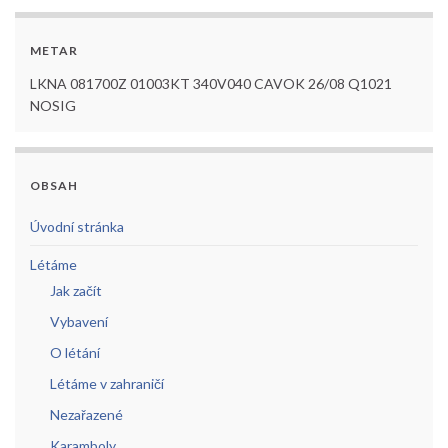
METAR
LKNA 081700Z 01003KT 340V040 CAVOK 26/08 Q1021
NOSIG
OBSAH
Úvodní stránka
Létáme
Jak začít
Vybavení
O létání
Létáme v zahraničí
Nezařazené
Karamboly