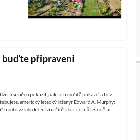
– buďte připraveni
-li se něco pokazit, pak se to určitě pokazí.“ a to v
otebujete. americký letecký inženýr Edward A. Murphy:
.“ tomto vztahu letectví určitě platí, co můžeš udělat