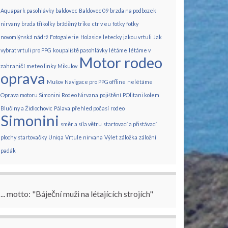
Aquapark pasohlávky
baldovec
Baldovec 09
brzda na podbozek
nirvany
brzda tříkolky
bržděný trike
ctr v eu
fotky
fotky
novomlýnská nádrž
Fotogalerie
Holasice letecky
jakou vrtuli
Jak
vybrat vrtuli pro PPG
koupaliště pasohlávky
létáme
létáme v
Motor rodeo
zahraničí
meteo linky
Mikulov
oprava
Mušov
Navigace pro PPG offline
nelétáme
Oprava motoru Simonini Rodeo Nirvana
pojištění
POlitani kolem
Blučiny a Židlochovic
Pálava
přehled počasí
rodeo
Simonini
směr a síla větru
startovací a přistávací
plochy
startovačky
Uniqa
Vrtule nirvana
Výlet
záložka
záložní
padák
... motto: "Báječní muži na létajících strojích"