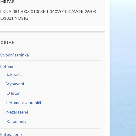
METAR
LKNA 081700Z 01003KT 340V040 CAVOK 26/08
Q1021 NOSIG
OBSAH
Úvodní stránka
Létáme
Jak začít
Vybavení
O létání
Létáme v zahraničí
Nezařazené
Karamboly
Fotogalerie