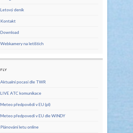
Letový deník
Kontakt
Download
Webkamery na letištích
FLY
Aktualni pocasi dle TWR
LIVE ATC komunikace
Meteo předpovědi v EU (pl)
Meteo předpovedi v EU dle WINDY
Plánování letu online