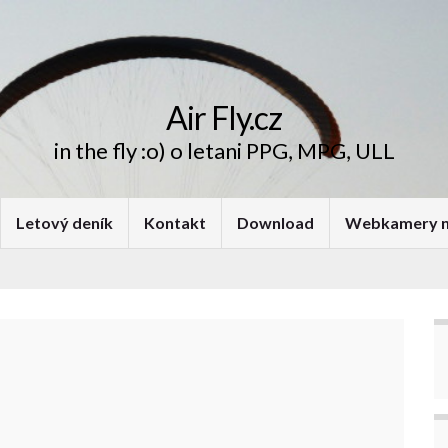
Air Fly.cz
in the fly :o) o letani PPG, MPG, ULL
Letový deník
Kontakt
Download
Webkamery na