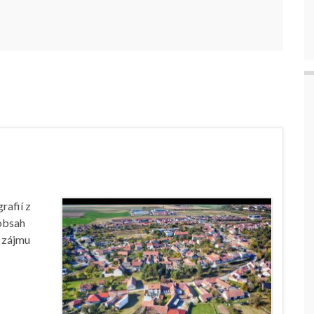
rafií z
 obsah
ě zájmu