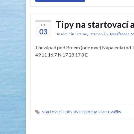
Tipy na startovací
LIS
03
By
admin
in
Létáme
,
Létáme v ČR
,
Nezařazené
,
S
Jihozápad pod Brnem (ode mne) Napajedla (od J
49 11 16,7 N 17 28 17.8 E
startovací a přistávací plochy
,
startovačky