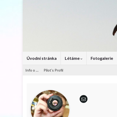
Úvodní stránka
Létáme
Fotogalerie
Info o …
Pilot’s Profil