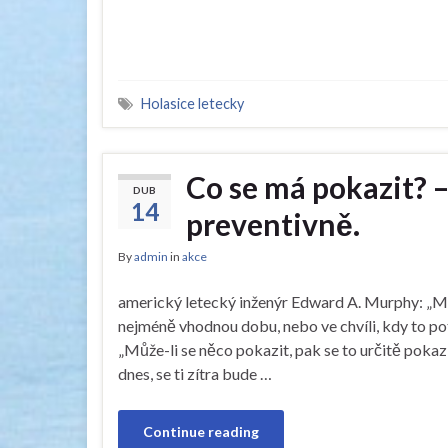
Holasice letecky
Co se má pokazit? 
DUB
14
preventivně.
By
admin
in
akce
americký letecký inženýr Edward A. Murphy: „Může
nejméně vhodnou dobu, nebo ve chvíli, kdy to p
„Může-li se něco pokazit, pak se to určitě pokazí
dnes, se ti zítra bude …
Continue reading