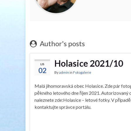
Author's posts
Holasice 2021/10
LIS
02
By
admin
in
Fotogalerie
Malá jihomoravská obec Holasice. Zde pár fotog
pěkného letového dne říjen 2021. Autorizovaný
naleznete zde:Holasice – letové fotky. V případ
kontaktujte správce portálu.