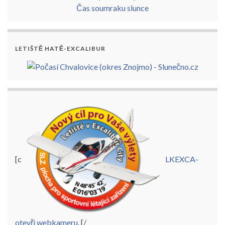
Čas soumraku slunce
LETIŠTĚ HATĚ-EXCALIBUR
[c
LKEXCA-
otevři webkameru.
[/