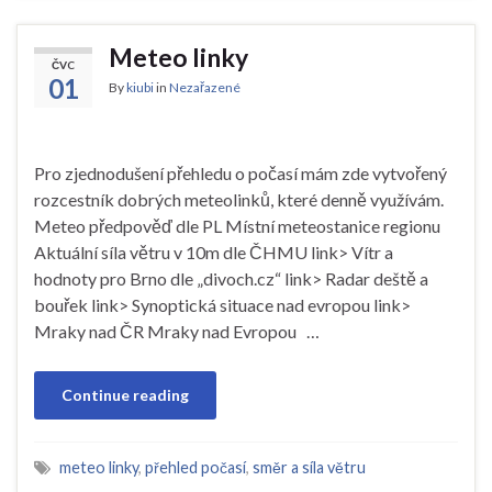
Meteo linky
ČVC
01
By
kiubi
in
Nezařazené
Pro zjednodušení přehledu o počasí mám zde vytvořený
rozcestník dobrých meteolinků, které denně využívám.
Meteo předpověď dle PL Místní meteostanice regionu
Aktuální síla větru v 10m dle ČHMU link> Vítr a
hodnoty pro Brno dle „divoch.cz“ link> Radar deště a
bouřek link> Synoptická situace nad evropou link>
Mraky nad ČR Mraky nad Evropou …
Continue reading
meteo linky
,
přehled počasí
,
směr a síla větru