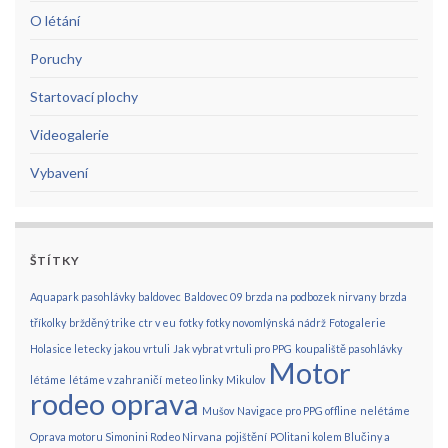
O létání
Poruchy
Startovací plochy
Videogalerie
Vybavení
ŠTÍTKY
Aquapark pasohlávky
baldovec
Baldovec 09
brzda na podbozek nirvany
brzda
tříkolky
bržděný trike
ctr v eu
fotky
fotky novomlýnská nádrž
Fotogalerie
Holasice letecky
jakou vrtuli
Jak vybrat vrtuli pro PPG
koupaliště pasohlávky
Motor
létáme
létáme v zahraničí
meteo linky
Mikulov
rodeo oprava
Mušov
Navigace pro PPG offline
nelétáme
Oprava motoru Simonini Rodeo Nirvana
pojištění
POlitani kolem Blučiny a