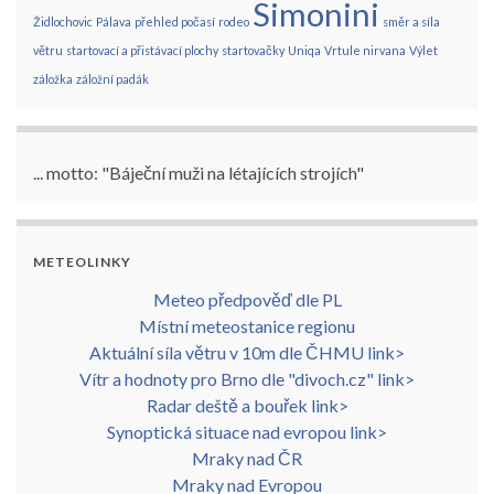
Simonini
Židlochovic
Pálava
přehled počasí
rodeo
směr a síla
větru
startovací a přistávací plochy
startovačky
Uniqa
Vrtule nirvana
Výlet
záložka
záložní padák
... motto: "Báječní muži na létajících strojích"
METEOLINKY
Meteo předpověď dle PL
Místní meteostanice regionu
Aktuální síla větru v 10m dle ČHMU link>
Vítr a hodnoty pro Brno dle "divoch.cz" link>
Radar deště a bouřek link>
Synoptická situace nad evropou link>
Mraky nad ČR
Mraky nad Evropou