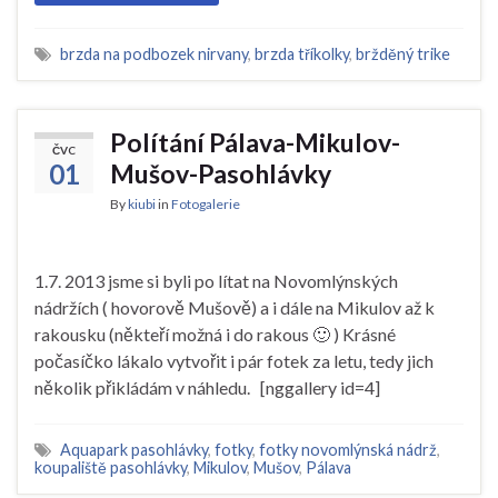
brzda na podbozek nirvany
,
brzda tříkolky
,
bržděný trike
Polítání Pálava-Mikulov-
ČVC
01
Mušov-Pasohlávky
By
kiubi
in
Fotogalerie
1.7. 2013 jsme si byli po lítat na Novomlýnských
nádržích ( hovorově Mušově) a i dále na Mikulov až k
rakousku (někteří možná i do rakous 🙂 ) Krásné
počasíčko lákalo vytvořit i pár fotek za letu, tedy jich
několik přikládám v náhledu. [nggallery id=4]
Aquapark pasohlávky
,
fotky
,
fotky novomlýnská nádrž
,
koupaliště pasohlávky
,
Mikulov
,
Mušov
,
Pálava