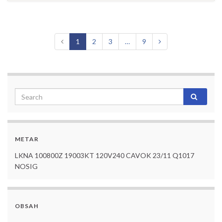
1
2
3
…
9
METAR
LKNA 100800Z 19003KT 120V240 CAVOK 23/11 Q1017
NOSIG
OBSAH