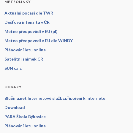
METEOLINKY
Aktualni pocasi dle TWR
Dešťová intenzita v ČR
Meteo předpovědi v EU (pl)
Meteo předpovedi v EU dle WINDY
Plánování letu online
Satelitni snimek CR
SUN calc
ODKAZY
Blučina.net Internetové služby,připojení k internetu,
Download
PARA Škola Býkovice
Plánování letu online