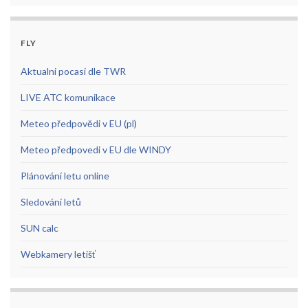
FLY
Aktualni pocasi dle TWR
LIVE ATC komunikace
Meteo předpovědi v EU (pl)
Meteo předpovedi v EU dle WINDY
Plánování letu online
Sledování letů
SUN calc
Webkamery letišť