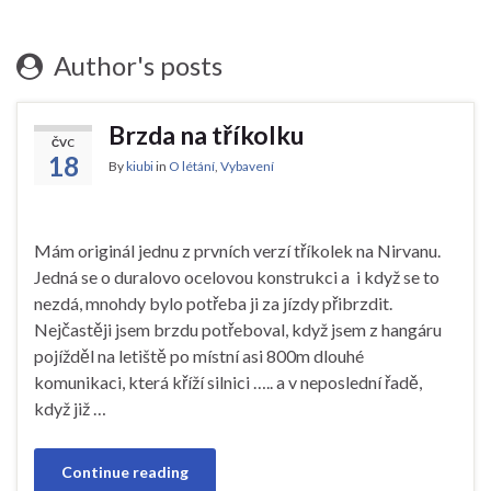
Author's posts
Brzda na tříkolku
ČVC
18
By
kiubi
in
O létání
,
Vybavení
Mám originál jednu z prvních verzí tříkolek na Nirvanu.
Jedná se o duralovo ocelovou konstrukci a i když se to
nezdá, mnohdy bylo potřeba ji za jízdy přibrzdit.
Nejčastěji jsem brzdu potřeboval, když jsem z hangáru
pojížděl na letiště po místní asi 800m dlouhé
komunikaci, která kříží silnici ….. a v neposlední řadě,
když již …
Continue reading